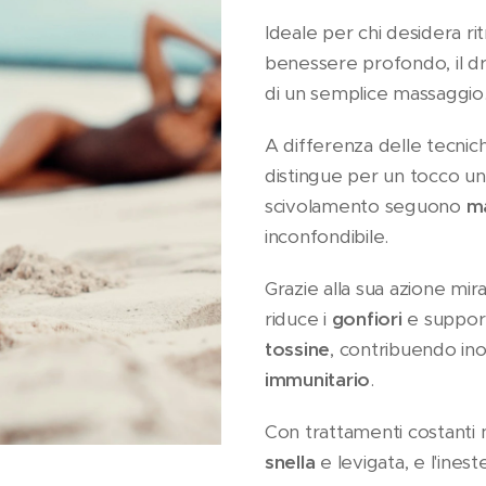
Ideale per chi desidera r
benessere profondo, il dre
di un semplice massaggio
A differenza delle tecnich
distingue per un tocco un
scivolamento seguono
ma
inconfondibile.
Grazie alla sua azione mira
riduce i
gonfiori
e support
tossine
, contribuendo ino
immunitario
.
Con trattamenti costanti 
snella
e levigata, e l'ines