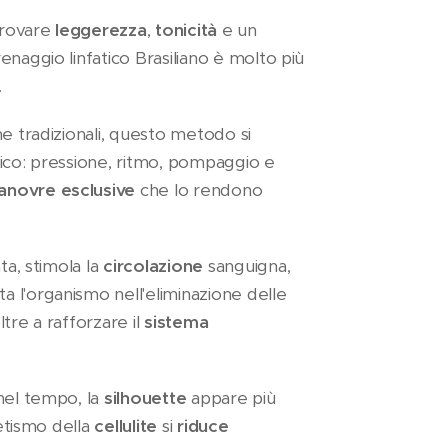
itrovare
leggerezza
,
tonicità
e un
naggio linfatico Brasiliano è molto più
.
e tradizionali, questo metodo si
ico: pressione, ritmo, pompaggio e
novre esclusive
che lo rendono
ta, stimola la
circolazione
sanguigna,
a l'organismo nell'eliminazione delle
ltre a rafforzare il
sistema
nel tempo, la
silhouette
appare più
tetismo della
cellulite
si
riduce